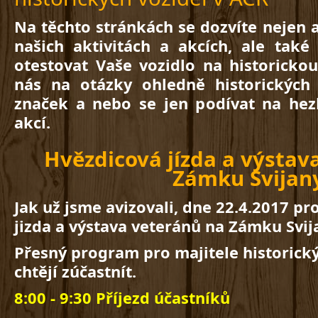
Na těchto stránkách se dozvíte nejen a
našich aktivitách a akcích, ale také
otestovat Vaše vozidlo na historicko
nás na otázky ohledně historických 
značek a nebo se jen podívat na hezk
akcí.
Hvězdicová jízda a výstav
Zámku Svijan
Jak už jsme avizovali, dne 22.4.2017 p
jizda a výstava veteránů na Zámku Svij
Přesný program pro majitele historickýc
chtějí zúčastnít.
8:00 - 9:30 Příjezd účastníků