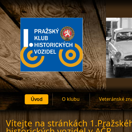
Úvod
O klubu
Veteránské zn
Vítejte na stránkách 1.Pražské
historických vozidel v AČR